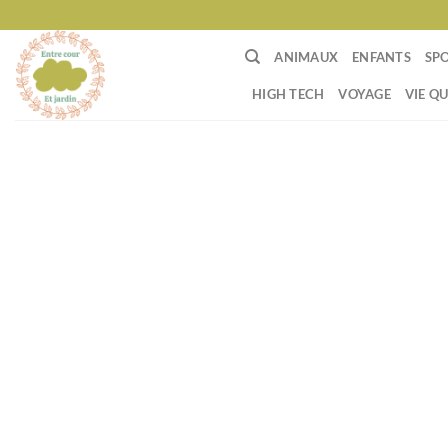
Passer
au
ANIMAUX
ENFANTS
SP
contenu
HIGH TECH
VOYAGE
VIE Q