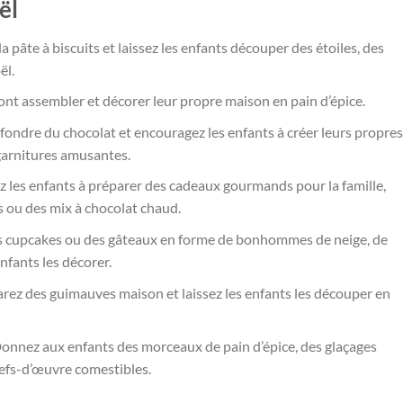
ël
la pâte à biscuits et laissez les enfants découper des étoiles, des
ël.
ont assembler et décorer leur propre maison en pain d’épice.
 fondre du chocolat et encouragez les enfants à créer leurs propres
 garnitures amusantes.
z les enfants à préparer des cadeaux gourmands pour la famille,
ou des mix à chocolat chaud.
es cupcakes ou des gâteaux en forme de bonhommes de neige, de
nfants les décorer.
arez des guimauves maison et laissez les enfants les découper en
Donnez aux enfants des morceaux de pain d’épice, des glaçages
efs-d’œuvre comestibles.