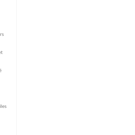
rs
et
é
iles