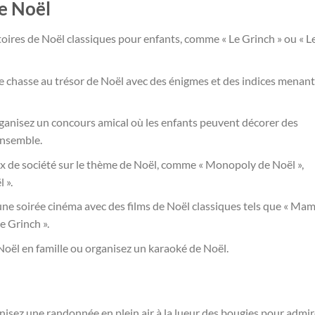
e Noël
stoires de Noël classiques pour enfants, comme « Le Grinch » ou « L
e chasse au trésor de Noël avec des énigmes et des indices menant
ganisez un concours amical où les enfants peuvent décorer des
ensemble.
ux de société sur le thème de Noël, comme « Monopoly de Noël »,
 ».
une soirée cinéma avec des films de Noël classiques tels que « Ma
Le Grinch ».
Noël en famille ou organisez un karaoké de Noël.
nisez une randonnée en plein air à la lueur des bougies pour admir