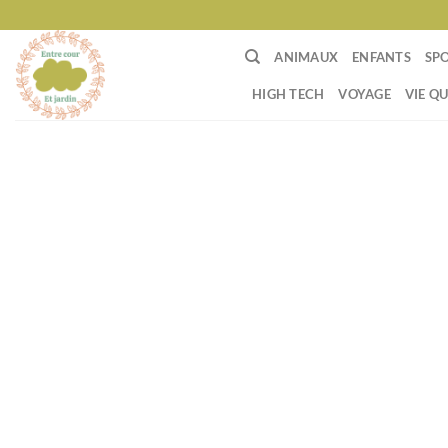
Passer
au
ANIMAUX
ENFANTS
SP
contenu
HIGH TECH
VOYAGE
VIE Q