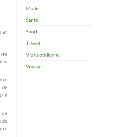
Mode
Santé
Sport
s et
Travail
ivre
Vie quotidienne
pées
Voyage
otre
t de
er à
s de
t de
otre