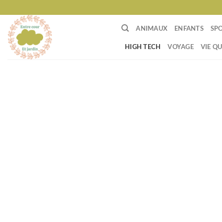
Passer
au
ANIMAUX
ENFANTS
SP
contenu
HIGH TECH
VOYAGE
VIE Q