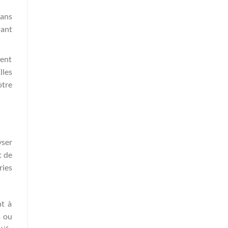
sans
hant
ment
lles
otre
yser
t de
ries
nt à
s ou