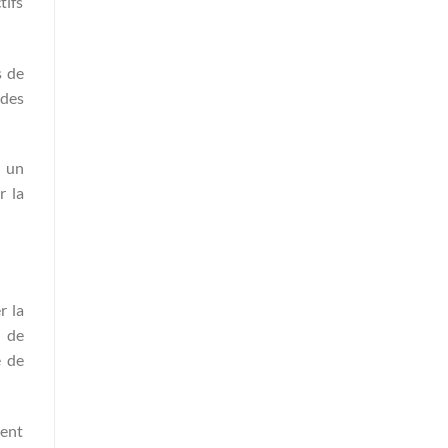
tifs
s de
 des
e un
r la
r la
t de
e de
rent