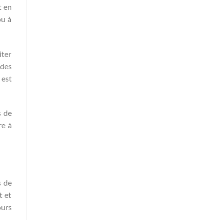
t en
ou à
iter
 des
 est
s de
re à
s de
t et
ours